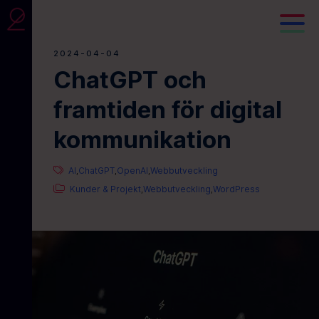
2024-04-04
ChatGPT och
framtiden för digital
kommunikation
AI
ChatGPT
OpenAI
Webbutveckling
,
,
,
Kunder & Projekt
Webbutveckling
WordPress
,
,