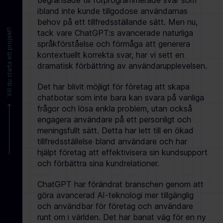
begränsade till förprogrammerade svar som
ibland inte kunde tillgodose användarnas
behov på ett tillfredsställande sätt. Men nu,
Vill du starta ett projekt?
tack vare ChatGPT:s avancerade naturliga
språkförståelse och förmåga att generera
kontextuellt korrekta svar, har vi sett en
dramatisk förbättring av användarupplevelsen.
Det har blivit möjligt för företag att skapa
chatbotar som inte bara kan svara på vanliga
frågor och lösa enkla problem, utan också
engagera användare på ett personligt och
meningsfullt sätt. Detta har lett till en ökad
tillfredsställelse bland användare och har
hjälpt företag att effektivisera sin kundsupport
och förbättra sina kundrelationer.
ChatGPT har förändrat branschen genom att
göra avancerad AI-teknologi mer tillgänglig
och användbar för företag och användare
runt om i världen. Det har banat väg för en ny