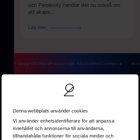
och Perplexity handlar det nu också om
att skapa…
Läs mer
O
UX/UI-Design
GEO
WordPress
Google Ads
SEM
WooCommerce
AI-opt
Denna webbplats använder cookies
Vi använder enhetsidentifierare för att anpassa
innehållet och annonserna till användarna,
Vallgatan 19B
tillhandahålla funktioner för sociala medier och
411 16 Göteborg