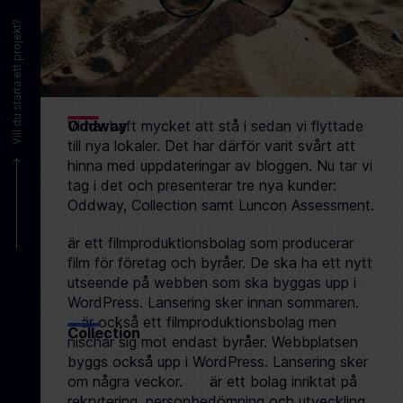
Vill du starta ett projekt?
Vi har haft mycket att stå i sedan vi flyttade
Oddway
till nya lokaler. Det har därför varit svårt att
hinna med uppdateringar av bloggen. Nu tar vi
tag i det och presenterar tre nya kunder:
Oddway, Collection samt Luncon Assessment.
är ett filmproduktionsbolag som producerar
film för företag och byråer. De ska ha ett nytt
utseende på webben som ska byggas upp i
WordPress. Lansering sker innan sommaren.
är också ett filmproduktionsbolag men
Collection
nischar sig mot endast byråer. Webbplatsen
byggs också upp i WordPress. Lansering sker
om några veckor.
är ett bolag inriktat på
rekrytering, personbedömning och utveckling