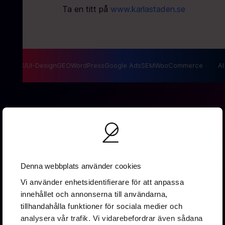
Ta en titt på
www.karlastaden.se
SEO
UX/UI-Design
GEO
WordPress
Google Ads
SEM
WooCommerce
AI-
Denna webbplats använder cookies
Vallgatan 19B
Vi använder enhetsidentifierare för att anpassa
411 16 Göteborg
innehållet och annonserna till användarna,
0737 16 67 88
tillhandahålla funktioner för sociala medier och
info@2creative.se
analysera vår trafik. Vi vidarebefordrar även sådana