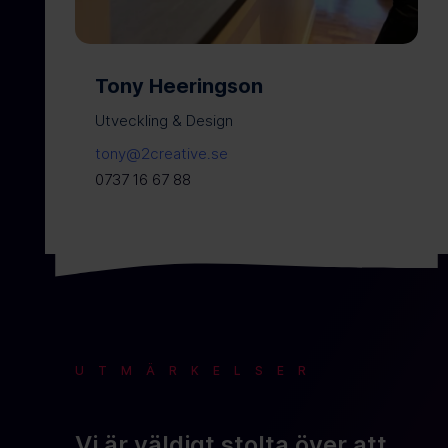
Tony Heeringson
Utveckling & Design
tony@2creative.se
0737 16 67 88
UTMÄRKELSER
Vi är väldigt stolta över att