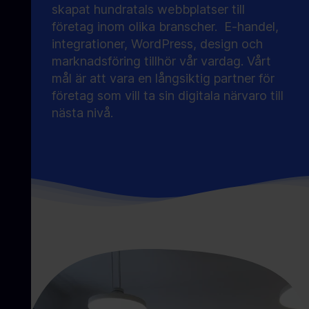
skapat hundratals webbplatser till
företag inom olika branscher. E-handel,
integrationer, WordPress, design och
marknadsföring tillhör vår vardag. Vårt
mål är att vara en långsiktig partner för
företag som vill ta sin digitala närvaro till
nästa nivå.