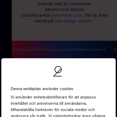
belönat med en
Honorable
Mention
och
Mobile
Excellence
hos
awwwards.com
. Den är även
nämnd på
web design awards.
SEO
UX/UI-Design
GEO
WordPress
Google Ads
SEM
WooCommerce
AI-
Denna webbplats använder cookies
Vi använder enhetsidentifierare för att anpassa
innehållet och annonserna till användarna,
Vallgatan 19B
tillhandahålla funktioner för sociala medier och
411 16 Göteborg
analysera vår trafik. Vi vidarebefordrar även sådana