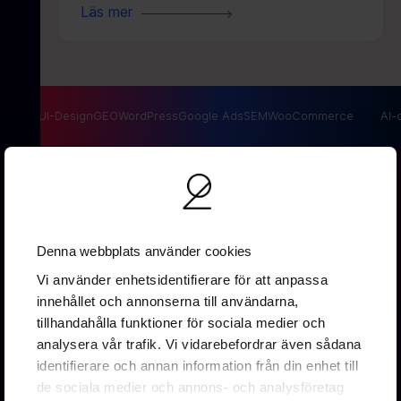
Läs mer
O
UX/UI-Design
GEO
WordPress
Google Ads
SEM
WooCommerce
AI-op
Denna webbplats använder cookies
Vi använder enhetsidentifierare för att anpassa
innehållet och annonserna till användarna,
Vallgatan 19B
tillhandahålla funktioner för sociala medier och
411 16 Göteborg
analysera vår trafik. Vi vidarebefordrar även sådana
0737 16 67 88
identifierare och annan information från din enhet till
info@2creative.se
de sociala medier och annons- och analysföretag