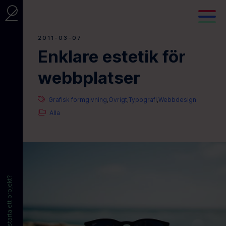
2011-03-07
Enklare estetik för
webbplatser
Grafisk formgivning
Övrigt
Typografi
Webbdesign
,
,
,
Alla
Vill du starta ett projekt?