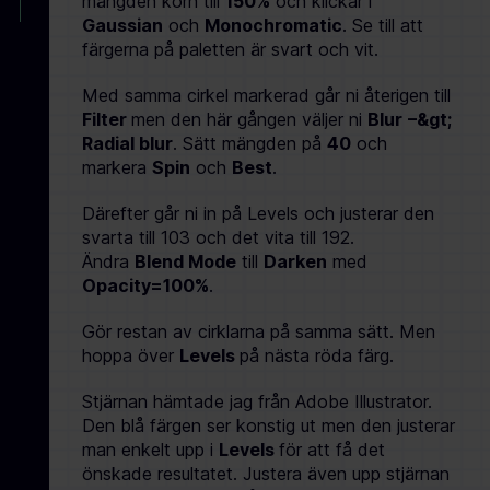
mängden korn till
150%
och klickar i
Gaussian
och
Monochromatic
. Se till att
färgerna på paletten är svart och vit.
Med samma cirkel markerad går ni återigen till
Filter
men den här gången väljer ni
Blur
–&gt;
Radial blur
. Sätt mängden på
40
och
markera
Spin
och
Best
.
Därefter går ni in på Levels och justerar den
svarta till 103 och det vita till 192.
Ändra
Blend Mode
till
Darken
med
Opacity=100%
.
Gör restan av cirklarna på samma sätt. Men
hoppa över
Levels
på nästa röda färg.
Stjärnan hämtade jag från Adobe Illustrator.
Den blå färgen ser konstig ut men den justerar
man enkelt upp i
Levels
för att få det
önskade resultatet. Justera även upp stjärnan