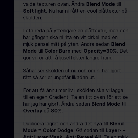
valde texturen ovan. Ändra
Blend Mode
till
Soft light
. Nu har ni fått en cool plåttextur på
skölden.
Leta reda på ytterligare en plåttextur, men den
här gången ska ni rita en vit cirkel med en
mjuk pensel mitt på ytan. Ändra sedan
Blend
Mode
till
Color Burn
med
Opacity=30%
. Det
gör vi för att få ljuseffekter längre fram.
Såhär ser skölden ut nu och om ni har gjort
rätt så ser er ungefär likadan ut.
För att få ännu mer liv i skölden ska vi lägga
till en egen Gradient. Ta en titt ovan för att se
hur jag har gjort. Ändra sedan
Blend Mode
till
Overlay
på
80%
.
Dublicera lagret och ändra det nya till
Blend
Mode = Color Dodge
. Gå sedan till
Layer- –
&gt; Layer Mask –&gt; Reveal All
. Ta en mjuk