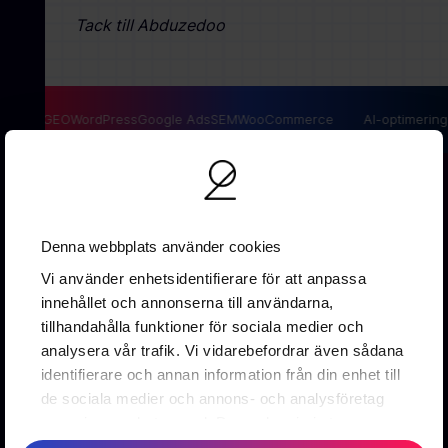
Tack till Abduzedoo
Design
GEO
WordPress
Google Ads
SEM
WooCommerce
AI-optimering
Denna webbplats använder cookies
Vallgatan 19B
Vi använder enhetsidentifierare för att anpassa
411 16 Göteborg
innehållet och annonserna till användarna,
0737 16 67 88
tillhandahålla funktioner för sociala medier och
info@2creative.se
analysera vår trafik. Vi vidarebefordrar även sådana
identifierare och annan information från din enhet till
Prenumerera på vårt nyhetsbrev
de sociala medier och annons- och analysföretag
som vi samarbetar med. Dessa kan i sin tur
kombinera informationen med annan information