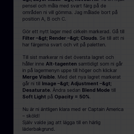
pensel och måla med svart färg på de
områden ni vill gömma. Jag målade bort på
position A, B och C.
Gör ett nytt lager med cirkeln markerad. Gå till
Filter –&gt; Render –&gt; Clouds
. Se till att ni
har färgerna svart och vit på paletten.
Till sist markerar ni det översta lagret och
håller inne
Alt-tagenten
samtidigt som ni går
in på lagermenyn uppe till höger och klickar
Merge Visible
. Med det nya lagret markerat
går ni till
Image –&gt; Adjustment –&gt;
Desaturate
. Ändra sedan
Blend Mode
till
Soft Light
på
Opacity = 50%
.
Nu är ni äntligen klara med er Captain America
– sköld!
Själv valde jag att lägga till en härlig
läderbakgrund.