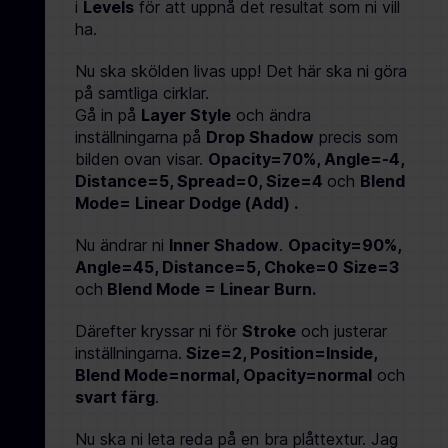
i
Levels
för att uppnå det resultat som ni vill
ha.
Nu ska skölden livas upp! Det här ska ni göra
på samtliga cirklar.
Gå in på
Layer Style
och ändra
inställningarna på
Drop Shadow
precis som
bilden ovan visar.
Opacity=70%, Angle=-4,
Distance=5, Spread=0,
Size=4
och
Blend
Mode= Linear Dodge (Add) .
Nu ändrar ni
Inner Shadow
.
Opacity=90%,
Angle=45, Distance=5, Choke=0
Size=3
och
Blend Mode = Linear Burn.
Därefter kryssar ni för
Stroke
och justerar
inställningarna.
Size=2, Position=Inside,
Blend Mode=normal, Opacity=normal
och
svart färg
.
Nu ska ni leta reda på en bra plåttextur. Jag