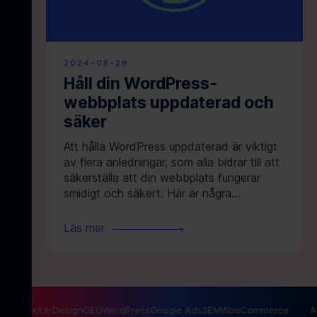
2024-08-29
Håll din WordPress-
webbplats uppdaterad och
säker
Att hålla WordPress uppdaterad är viktigt
av flera anledningar, som alla bidrar till att
säkerställa att din webbplats fungerar
smidigt och säkert. Här är några…
Läs mer
g
SEO
UX/UI-Design
GEO
WordPress
Google Ads
SEM
WooCommerce
AI