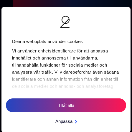
Denna webbplats använder cookies
Vi använder enhetsidentifierare för att anpassa
innehållet och annonserna till användarna,
Vallgatan 19B
tillhandahålla funktioner för sociala medier och
411 16 Göteborg
analysera vår trafik. Vi vidarebefordrar även sådana
0737 16 67 88
identifierare och annan information från din enhet till
info@2creative.se
de sociala medier och annons- och analysföretag
som vi samarbetar med. Dessa kan i sin tur
Prenumerera på vårt nyhetsbrev
kombinera informationen med annan information
Tillåt alla
som du har tillhandahållit eller som de har samlat in
när du har använt deras tjänster.
Anpassa
Prenumerera