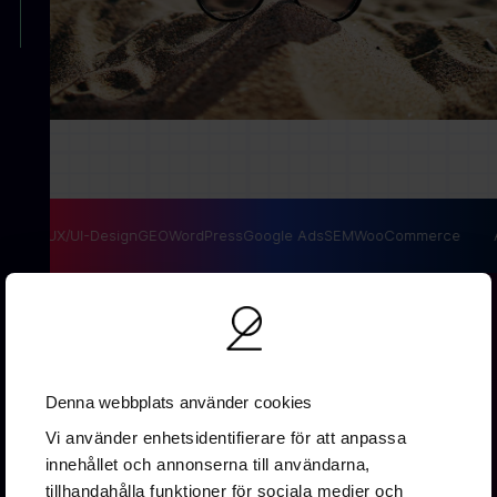
ng
SEO
UX/UI-Design
GEO
WordPress
Google Ads
SEM
WooCommerce
Denna webbplats använder cookies
Vi använder enhetsidentifierare för att anpassa
innehållet och annonserna till användarna,
Vallgatan 19B
tillhandahålla funktioner för sociala medier och