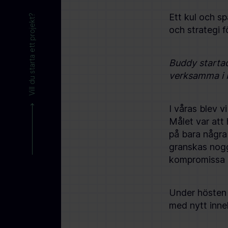
Ett kul och s
Vill du starta ett projekt?
och strategi 
Buddy startad
verksamma i 
I våras blev 
Målet var att
på bara några
granskas noggr
kompromissa 
Under hösten 
med nytt inneh