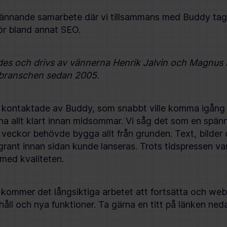
pännande samarbete där vi tillsammans med Buddy tagi
för bland annat SEO.
es och drivs av vännerna Henrik Jalvin och Magnus E
branschen sedan 2005.
vi kontaktade av Buddy, som snabbt ville komma igång
 ha allt klart innan midsommar. Vi såg det som en spä
 veckor behövde bygga allt från grunden. Text, bilder 
ant innan sidan kunde lanseras. Trots tidspressen var 
med kvaliteten.
kommer det långsiktiga arbetet att fortsätta och w
åll och nya funktioner. Ta gärna en titt på länken ned