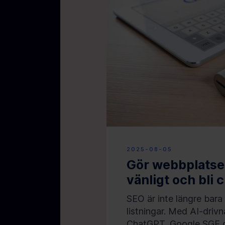
2025-08-05
Gör webbplatsen
vänligt och bli 
SEO är inte längre bara
listningar. Med AI-driv
ChatGPT, Google SGE oc