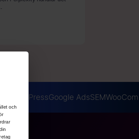
…
O
WordPress
Google Ads
SEM
WooComm
llet och
ör
rdrar
din
retag