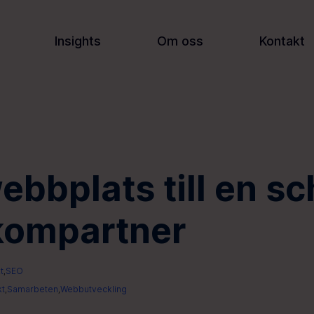
Insights
Om oss
Kontakt
ebbplats till en sc
kompartner
t
SEO
,
kt
Samarbeten
Webbutveckling
,
,