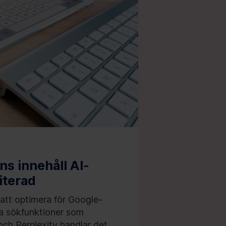
s innehåll AI-
citerad
 att optimera för Google-
na sökfunktioner som
h Perplexity handlar det