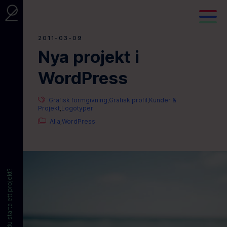
2011-03-09
Nya projekt i
WordPress
Grafisk formgivning
Grafisk profil
Kunder &
,
,
Projekt
Logotyper
,
Alla
WordPress
,
Vill du starta ett projekt?