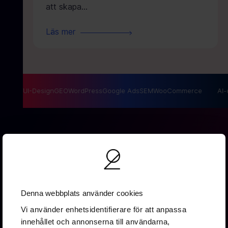
att skapa…
Läs mer
EO
UX/UI-Design
GEO
WordPress
Google Ads
SEM
WooCommerce
AI-op
Denna webbplats använder cookies
Vallgatan 19B
Vi använder enhetsidentifierare för att anpassa
411 16 Göteborg
innehållet och annonserna till användarna,
0737 16 67 88