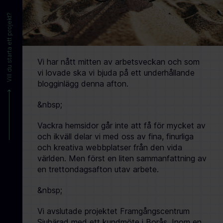
Vill du starta ett projekt?
Vi har nått mitten av arbetsveckan och som
vi lovade ska vi bjuda på ett underhållande
blogginlägg denna afton.
&nbsp;
Vackra hemsidor går inte att få för mycket av
och ikväll delar vi med oss av fina, finurliga
och kreativa webbplatser från den vida
världen. Men först en liten sammanfattning av
en trettondagsafton utav arbete.
&nbsp;
Vi avslutade projektet Framgångscentrum
Sjuhärad med ett kundmöte i Borås. Inom en