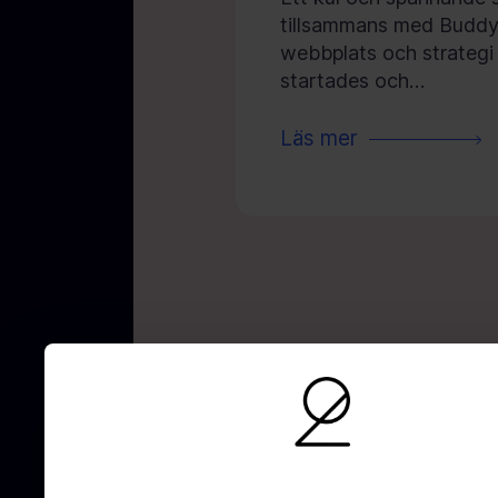
tillsammans med Buddy 
webbplats och strategi
startades och…
Läs mer
AI-optimering
SEO
UX/UI-Design
GE