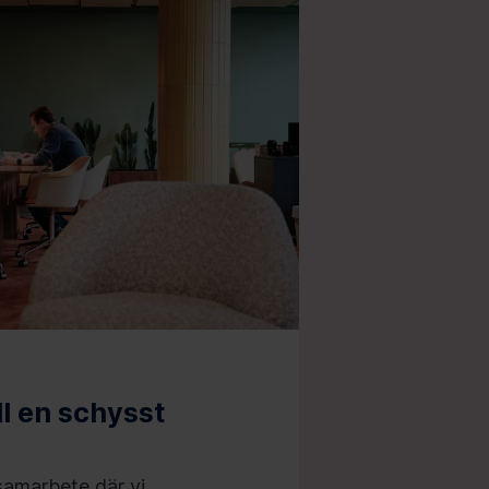
ll en schysst
samarbete där vi