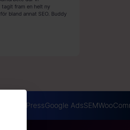
tagit fram en helt ny
 för bland annat SEO. Buddy
O
WordPress
Google Ads
SEM
WooComm