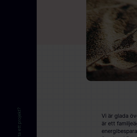
Vill du starta ett projekt?
Vi är glada ö
är ett familj
energibespara