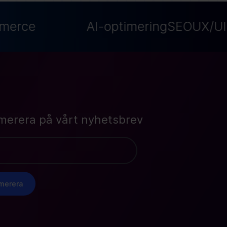
erce
AI-optimering
SEO
UX/UI
merera på vårt nyhetsbrev
merera