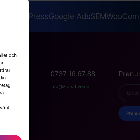
EO
WordPress
Google Ads
SEM
WooComm
llet och
ör
rdrar
an 19B
0737 16 67 88
Prenu
din
Göteborg
retag
info@2creative.se
ra
nvänt
Prenu
-->