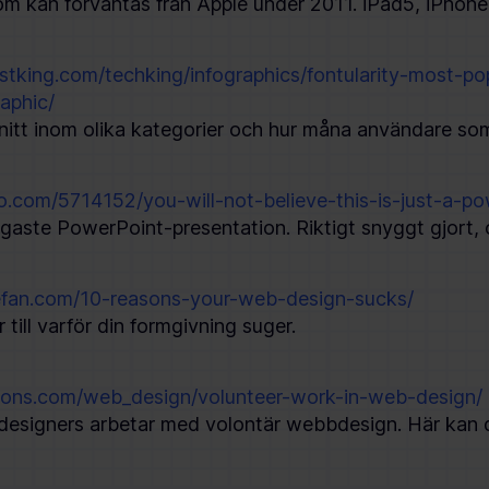
om kan förväntas från Apple under 2011. iPad5, iPho
stking.com/techking/infographics/fontularity-most-po
aphic/
nitt inom olika kategorier och hur måna användare som
o.com/5714152/you-will-not-believe-this-is-just-a-po
gaste PowerPoint-presentation. Riktigt snyggt gjort
vefan.com/10-reasons-your-web-design-sucks/
 till varför din formgivning suger.
isions.com/web_design/volunteer-work-in-web-design/
esigners arbetar med volontär webbdesign. Här kan d