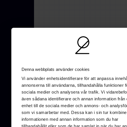
AI-optimering
SEO
UX/UI-Design
GE
Denna webbplats använder cookies
Vi använder enhetsidentifierare för att anpassa innehå
annonserna till användarna, tillhandahålla funktioner f
sociala medier och analysera vår trafik. Vi vidarebefo
Vallgat
även sådana identifierare och annan information från 
411 16 
enhet till de sociala medier och annons- och analysfö
som vi samarbetar med. Dessa kan i sin tur kombine
informationen med annan information som du har
tillhandahållit eller som de har samlat in när du har a