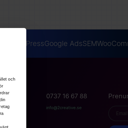
O
WordPress
Google Ads
SEM
WooComm
llet och
ör
rdrar
an 19B
0737 16 67 88
Prenu
din
Göteborg
retag
info@2creative.se
ra
nvänt