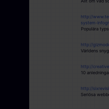
Allt om vad s
http://www.te
system-infogr
Populära typs
http://gizmod
Världens snyg
http://creati
10 anledningar
http://sixrev
Seriösa webbd