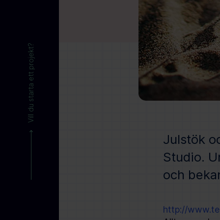
Vill du starta ett projekt?
Julstök o
Studio. U
och bekan
http://www.t