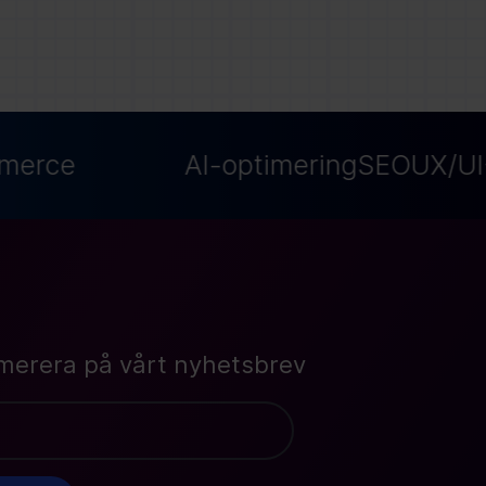
erce
AI-optimering
SEO
UX/UI-
merera på vårt nyhetsbrev