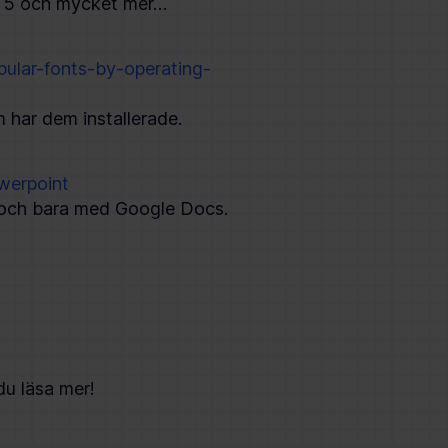
ne 5 och mycket mer…
pular-fonts-by-operating-
 har dem installerade.
werpoint
, och bara med Google Docs.
u läsa mer!