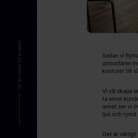
Vill du starta ett projekt?
Sedan vi flytt
atmosfären ins
kontoret till 
Vi vill skapa 
ta emot kunder
annat ser vi ö
ljus och rymd 
Det är viktigt