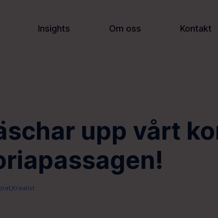
Insights
Om oss
Kontakt
räschar upp vårt ko
oriapassagen!
oret
Kreativt
,