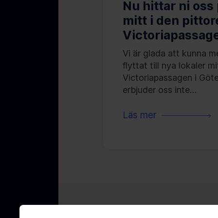
Nu hittar ni oss
mitt i den pitto
Victoriapassag
Vi är glada att kunna m
flyttat till nya lokaler m
Victoriapassagen i Göt
erbjuder oss inte…
Läs mer