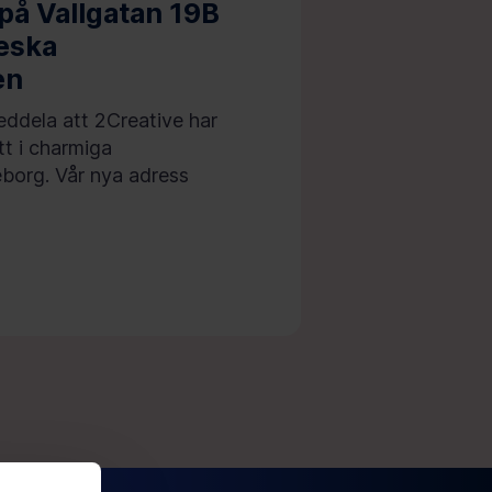
 på Vallgatan 19B
reska
en
eddela att 2Creative har
itt i charmiga
eborg. Vår nya adress