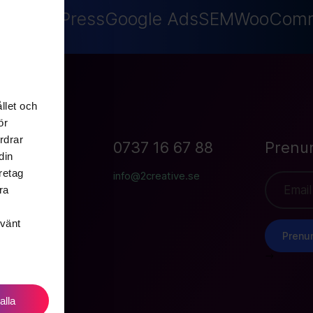
WordPress
Google Ads
SEM
WooComme
llet och
ör
rdrar
an 19B
0737 16 67 88
Prenu
din
Göteborg
retag
info@2creative.se
ra
nvänt
Prenu
-->
 alla