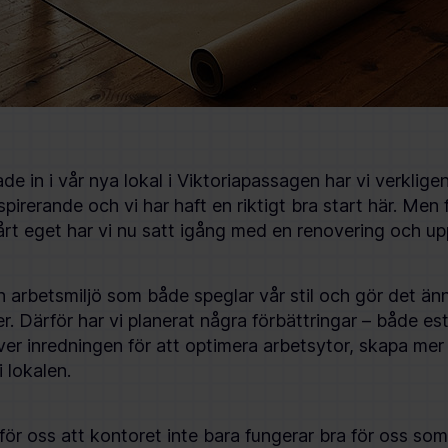
ade in i vår nya lokal i Viktoriapassagen har vi verkligen
pirerande och vi har haft en riktigt bra start här. Men 
vårt eget har vi nu satt igång med en renovering och u
en arbetsmiljö som både speglar vår stil och gör det än
. Därför har vi planerat några förbättringar – både es
ver inredningen för att optimera arbetsytor, skapa mer 
i lokalen.
 för oss att kontoret inte bara fungerar bra för oss so