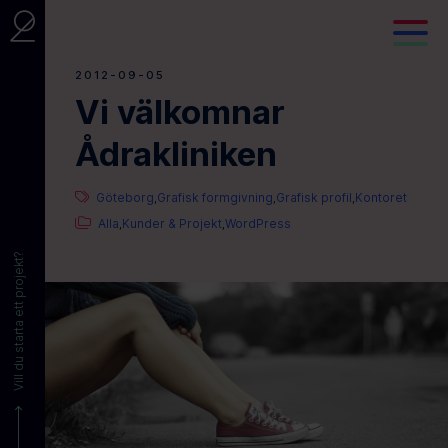
2012-09-05
Vi välkomnar
Ådrakliniken
Göteborg
Grafisk formgivning
Grafisk profil
Kontoret
,
,
,
Alla
Kunder & Projekt
WordPress
,
,
Vill du starta ett projekt?