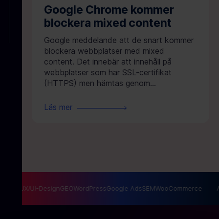
Google Chrome kommer
blockera mixed content
Google meddelande att de snart kommer
blockera webbplatser med mixed
content. Det innebär att innehåll på
webbplatser som har SSL-certifikat
(HTTPS) men hämtas genom...
Läs mer
ng
SEO
UX/UI-Design
GEO
WordPress
Google Ads
SEM
WooCommerce
A