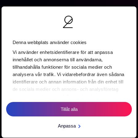
Denna webbplats använder cookies
Vallgatan 19B
Vi använder enhetsidentifierare för att anpassa
411 16 Göteborg
innehållet och annonserna till användarna,
0737 16 67 88
tillhandahålla funktioner för sociala medier och
info@2creative.se
analysera vår trafik. Vi vidarebefordrar även sådana
identifierare och annan information från din enhet till
Prenumerera på vårt nyhetsbrev
de sociala medier och annons- och analysföretag
som vi samarbetar med. Dessa kan i sin tur
kombinera informationen med annan information
Tillåt alla
som du har tillhandahållit eller som de har samlat in
Prenumerera
när du har använt deras tjänster.
-->
Anpassa