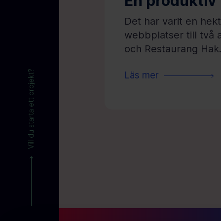
En produktiv 
Det har varit en hek
webbplatser till två
och Restaurang Hak.
Vill du starta ett projekt?
Läs mer