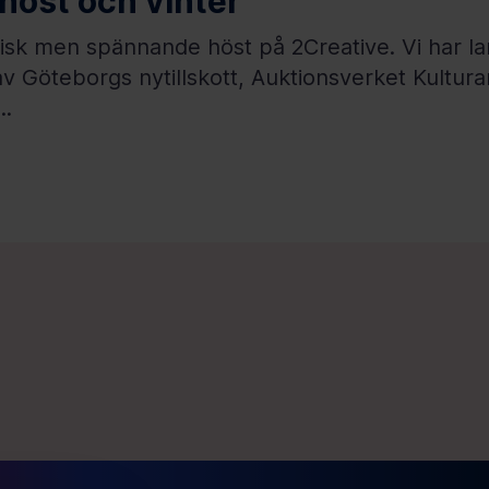
höst och vinter
tisk men spännande höst på 2Creative. Vi har la
 av Göteborgs nytillskott, Auktionsverket Kultur
..