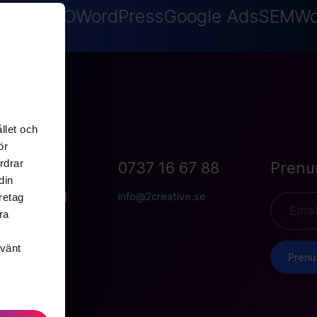
sign
GEO
WordPress
Google Ads
SEM
Wo
llet och
ör
rdrar
tan 19B
0737 16 67 88
Prenu
din
 Göteborg
info@2creative.se
retag
ra
nvänt
Prenu
-->