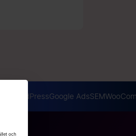
EO
WordPress
Google Ads
SEM
WooCom
llet och