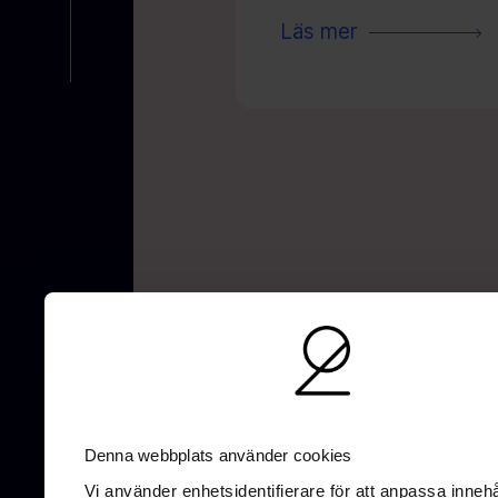
Läs mer
AI-optimering
SEO
UX/UI-Design
G
Denna webbplats använder cookies
Vi använder enhetsidentifierare för att anpassa innehå