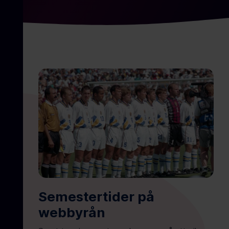
Semestertider på
Pa
webbyrån
In
Dr