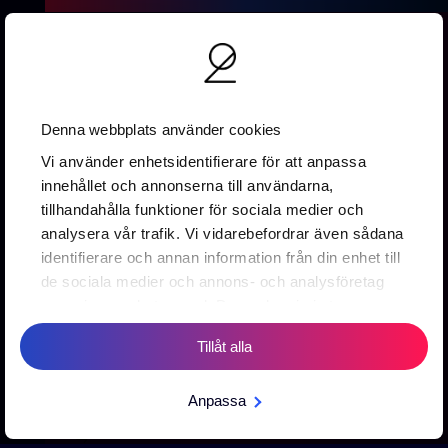
Denna webbplats använder cookies
Vi använder enhetsidentifierare för att anpassa
innehållet och annonserna till användarna,
Vallgatan 19B
tillhandahålla funktioner för sociala medier och
411 16 Göteborg
analysera vår trafik. Vi vidarebefordrar även sådana
0737 16 67 88
identifierare och annan information från din enhet till
info@2creative.se
de sociala medier och annons- och analysföretag
som vi samarbetar med. Dessa kan i sin tur
Prenumerera på vårt nyhetsbrev
kombinera informationen med annan information
Tillåt alla
som du har tillhandahållit eller som de har samlat in
när du har använt deras tjänster.
Anpassa
Prenumerera
-->