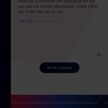
Snart tar vi semester och passar på att vila
b
upp oss i en solstol någonstans. Under våren
har vi fått äran att ta oss...
Vi p
Läs mer
på p
Drot
där 
Läs
Se fler nyheter
SEO
UX/UI-Design
GEO
WordPress
Google Ads
SEM
WooCommerce
AI-