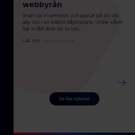
webbyrån
In
Dr
Snart tar vi semester och passar på att vila
b
upp oss i en solstol någonstans. Under våren
har vi fått äran att ta oss...
Vi p
Läs mer
på p
Drot
där 
Läs
Se fler nyheter