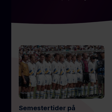
Semestertider på
Pa