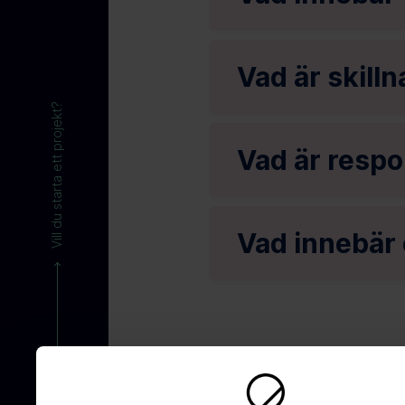
Vad är skill
Vill du starta ett projekt?
Vad är respo
Vad innebär