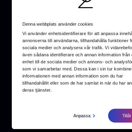
AI-optimering
SEO
UX/UI-Design
G
Denna webbplats använder cookies
Vi använder enhetsidentifierare för att anpassa innehå
annonserna till användarna, tillhandahålla funktioner f
sociala medier och analysera vår trafik. Vi vidarebefo
även sådana identifierare och annan information från 
enhet till de sociala medier och annons- och analysfö
som vi samarbetar med. Dessa kan i sin tur kombine
informationen med annan information som du har
Vallgat
tillhandahållit eller som de har samlat in när du har a
411 16 
deras tjänster.
Anpassa
Tillåt