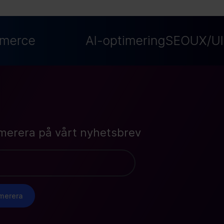
erce
AI-optimering
SEO
UX/UI
merera på vårt nyhetsbrev
merera