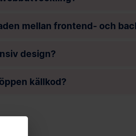
naden mellan frontend- och ba
nsiv design?
 öppen källkod?