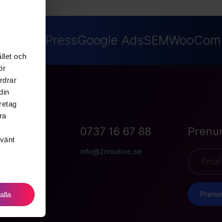
EO
WordPress
Google Ads
SEM
WooComm
llet och
ör
rdrar
din
retag
ra
an 19B
0737 16 67 88
Prenu
nvänt
Göteborg
info@2creative.se
Prenu
 alla
-->