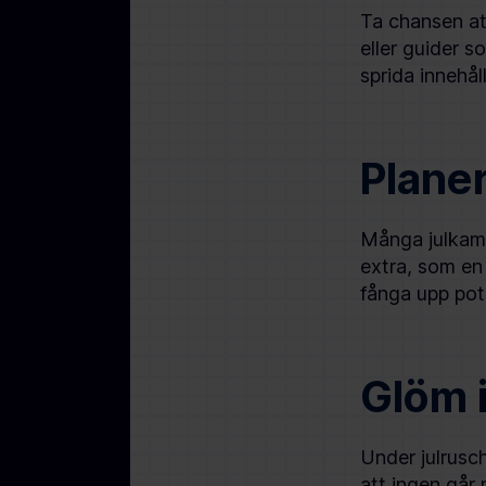
Ta chansen att
eller guider s
sprida innehål
Plane
Många julkamp
extra, som en 
fånga upp pot
Glöm 
Under julrusc
att ingen går