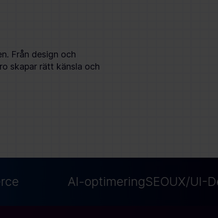
len. Från design och
varo skapar rätt känsla och
ce
AI-optimering
SEO
UX/UI-Des