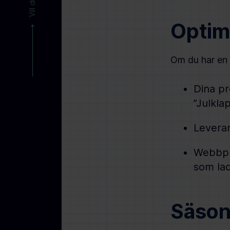
Optim
Om du har en e
Dina pr
”Julkla
Leveran
Webbpla
som lad
Säson