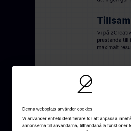
Tillsam
Vi på 2Creativ
prestanda till
maximalt resul
AI-optimering
SEO
UX/UI-Design
GEO
W
Denna webbplats använder cookies
Vi använder enhetsidentifierare för att anpassa innehå
annonserna till användarna, tillhandahålla funktioner f