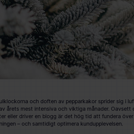
julklockorna och doften av pepparkakor sprider sig i lu
v årets mest intensiva och viktiga månader. Oavsett 
ter eller driver en blogg är det hög tid att fundera öve
mningen – och samtidigt optimera kundupplevelsen.