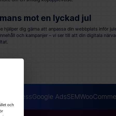
mans mot en lyckad jul
e hjälper dig gärna att anpassa din webbplats inför ju
 innehåll och kampanjer – vi ser till att din digitala när
tat.
ordPress
Google Ads
SEM
WooCommer
llet och
ör