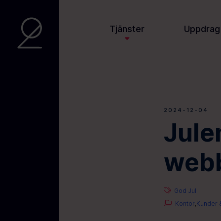
Tjänster
Uppdrag
2024-12-04
Jule
webb
God Jul
Kontor
Kunder &
,