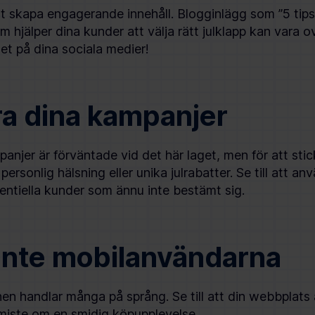
 skapa engagerande innehåll. Blogginlägg som ”5 tips f
om hjälper dina kunder att välja rätt julklapp kan vara o
let på dina sociala medier!
ra dina kampanjer
anjer är förväntade vid det här laget, men för att sti
personlig hälsning eller unika julrabatter. Se till att a
entiella kunder som ännu inte bestämt sig.
inte mobilanvändarna
hen handlar många på språng. Se till att din webbplats
 miste om en smidig köpupplevelse.