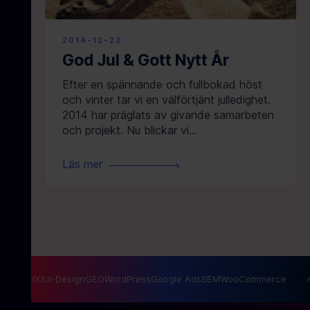
2014-12-22
God Jul & Gott Nytt År
Efter en spännande och fullbokad höst
och vinter tar vi en välförtjänt julledighet.
2014 har präglats av givande samarbeten
och projekt. Nu blickar vi...
Läs mer
ng
SEO
UX/UI-Design
GEO
WordPress
Google Ads
SEM
WooCommerce
A