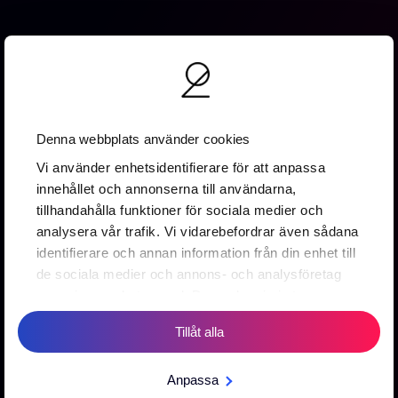
Denna webbplats använder cookies
Vallgatan 19B
Vi använder enhetsidentifierare för att anpassa
411 16 Göteborg
innehållet och annonserna till användarna,
0737 16 67 88
tillhandahålla funktioner för sociala medier och
info@2creative.se
analysera vår trafik. Vi vidarebefordrar även sådana
identifierare och annan information från din enhet till
Prenumerera på vårt nyhetsbrev
de sociala medier och annons- och analysföretag
som vi samarbetar med. Dessa kan i sin tur
kombinera informationen med annan information
Tillåt alla
som du har tillhandahållit eller som de har samlat in
Prenumerera
när du har använt deras tjänster.
-->
Anpassa