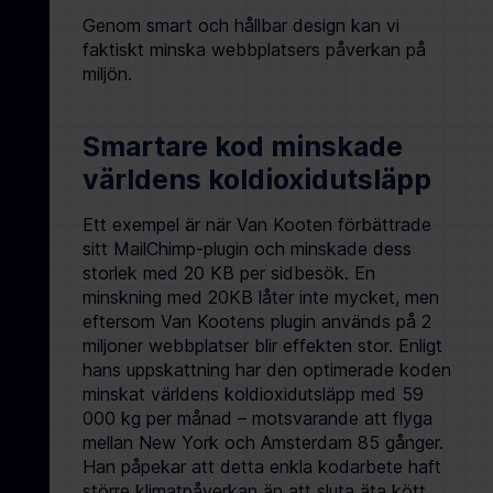
Genom smart och hållbar design kan vi
faktiskt minska webbplatsers påverkan på
miljön.
Smartare kod minskade
världens koldioxidutsläpp
Ett exempel är när Van Kooten förbättrade
sitt MailChimp-plugin och minskade dess
storlek med 20 KB per sidbesök. En
minskning med 20KB låter inte mycket, men
eftersom Van Kootens plugin används på 2
miljoner webbplatser blir effekten stor. Enligt
hans uppskattning har den optimerade koden
minskat världens koldioxidutsläpp med 59
000 kg per månad – motsvarande att flyga
mellan New York och Amsterdam 85 gånger.
Han påpekar att detta enkla kodarbete haft
större klimatpåverkan än att sluta äta kött.