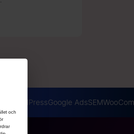
.
EO
WordPress
Google Ads
SEM
WooCom
llet och
ör
rdrar
din