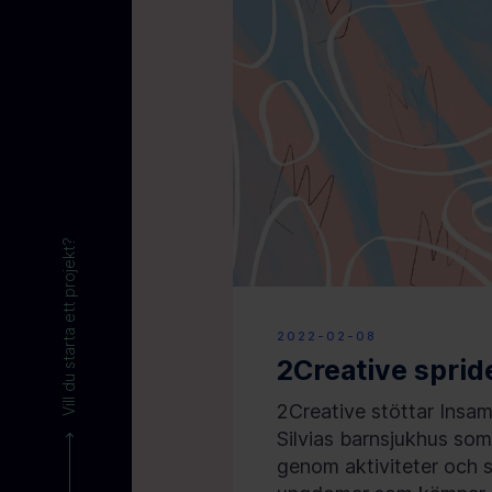
Vill du starta ett projekt?
2022-02-08
2Creative sprid
2Creative stöttar Insaml
Silvias barnsjukhus som
genom aktiviteter och s