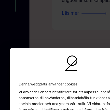
ungdomar som kämpar..
Läs mer
AI-optimering
SEO
UX/UI-Design
G
Denna webbplats använder cookies
Vi använder enhetsidentifierare för att anpassa innehå
annonserna till användarna, tillhandahålla funktioner f
sociala medier och analysera vår trafik. Vi vidarebefo
även sådana identifierare och annan information från 