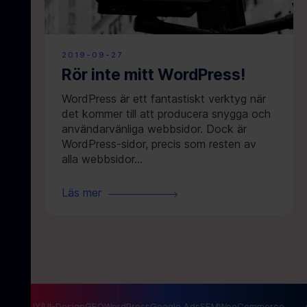
2019-09-27
Rör inte mitt WordPress!
WordPress är ett fantastiskt verktyg när
det kommer till att producera snygga och
användarvänliga webbsidor. Dock är
WordPress-sidor, precis som resten av
alla webbsidor...
Läs mer
ng
SEO
UX/UI-Design
GEO
WordPress
Google Ads
SEM
WooCommerce
A