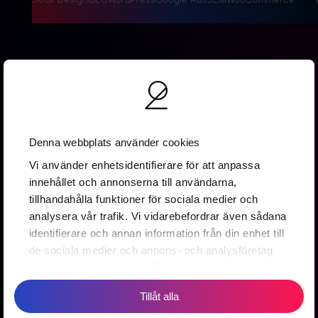
Denna webbplats använder cookies
Vallgatan 19B
Vi använder enhetsidentifierare för att anpassa
411 16 Göteborg
innehållet och annonserna till användarna,
0737 16 67 88
tillhandahålla funktioner för sociala medier och
info@2creative.se
analysera vår trafik. Vi vidarebefordrar även sådana
identifierare och annan information från din enhet till
Prenumerera på vårt nyhetsbrev
de sociala medier och annons- och analysföretag
som vi samarbetar med. Dessa kan i sin tur
kombinera informationen med annan information
Tillåt alla
som du har tillhandahållit eller som de har samlat in
Prenumerera