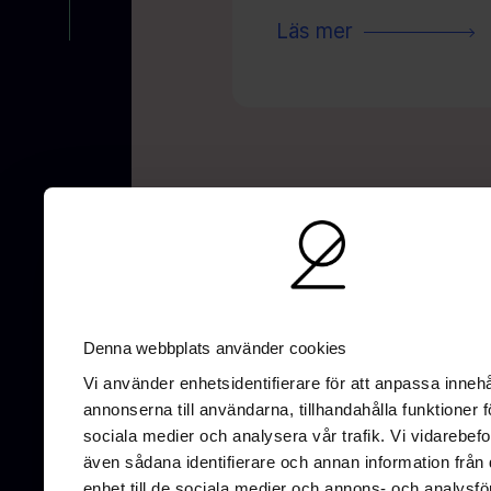
Läs mer
AI-optimering
SEO
UX/UI-Design
G
Denna webbplats använder cookies
Vi använder enhetsidentifierare för att anpassa innehå
annonserna till användarna, tillhandahålla funktioner f
sociala medier och analysera vår trafik. Vi vidarebefo
även sådana identifierare och annan information från 
enhet till de sociala medier och annons- och analysfö