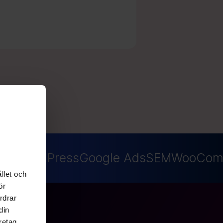
EO
WordPress
Google Ads
SEM
WooCom
llet och
ör
rdrar
din
retag