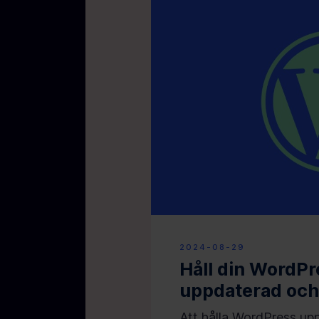
2024-08-29
Håll din WordP
uppdaterad och
Att hålla WordPress upp