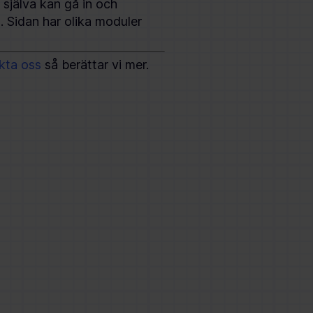
själva kan gå in och
t. Sidan har olika moduler
kta oss
så berättar vi mer.