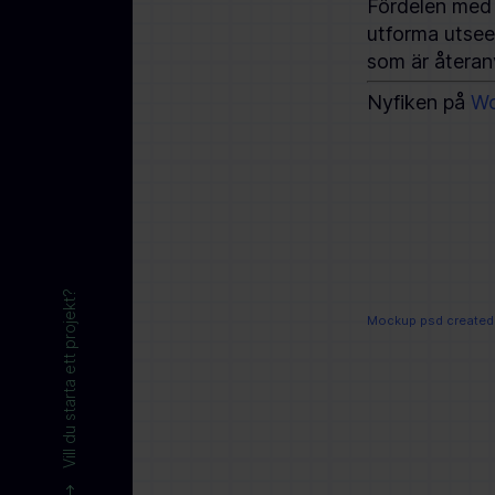
Fördelen med 
utforma utseen
som är återan
Nyfiken på
Wo
Vill du starta ett projekt?
Mockup psd created 