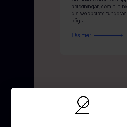
anledningar, som alla bid
din webbplats fungerar 
några…
Läs mer
AI-optimering
SEO
UX/UI-Design
GE