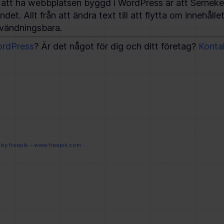
att ha webbplatsen byggd i WordPress är att Serneke 
det. Allt från att ändra text till att flytta om innehålle
vändningsbara.
rdPress
? Är det något för dig och ditt företag?
Konta
by freepik – www.freepik.com