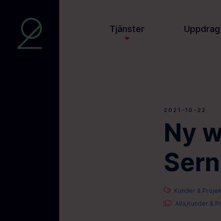
Tjänster
Uppdrag
2021-10-22
Ny w
Sern
Kunder & Projek
Alla
Kunder & Pr
,