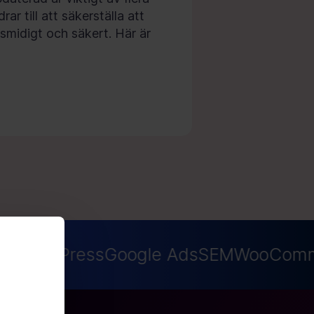
rar till att säkerställa att
smidigt och säkert. Här är
O
WordPress
Google Ads
SEM
WooComme