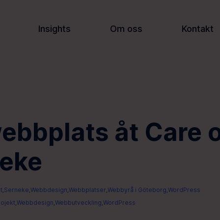
Insights
Om oss
Kontakt
ebbplats åt Care 
eke
t
Serneke
Webbdesign
Webbplatser
Webbyrå i Göteborg
WordPress
,
,
,
,
,
ojekt
Webbdesign
Webbutveckling
WordPress
,
,
,