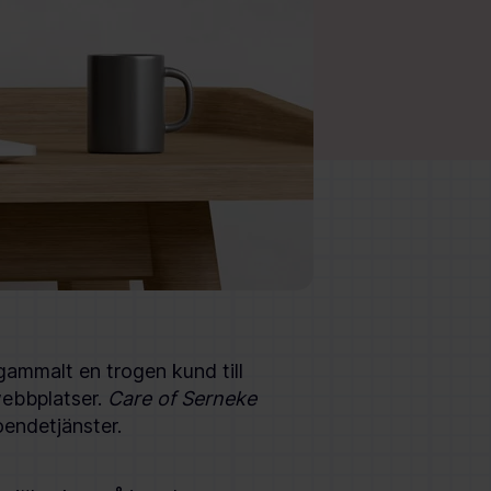
gammalt en trogen kund till
webbplatser.
Care of Serneke
oendetjänster.