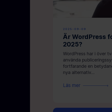
2025-09-09
Är WordPress fo
2025?
WordPress har i över tv
använda publiceringssys
fortfarande en betydan
nya alternativ…
Läs mer